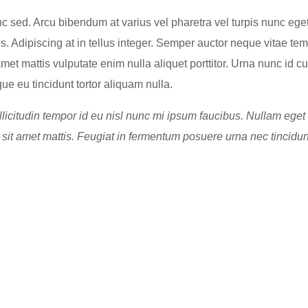
 sed. Arcu bibendum at varius vel pharetra vel turpis nunc ege
tis. Adipiscing at in tellus integer. Semper auctor neque vitae 
t mattis vulputate enim nulla aliquet porttitor. Urna nunc id c
ue eu tincidunt tortor aliquam nulla.
citudin tempor id eu nisl nunc mi ipsum faucibus. Nullam eget f
sit amet mattis. Feugiat in fermentum posuere urna nec tincidun