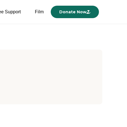
ee Support
Film
Donate Now