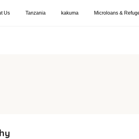
t Us
Tanzania
kakuma
Microloans & Refug
phy