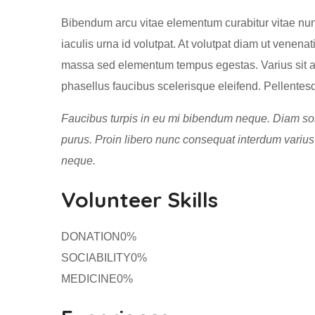
Bibendum arcu vitae elementum curabitur vitae nunc
iaculis urna id volutpat. At volutpat diam ut venena
massa sed elementum tempus egestas. Varius sit ame
phasellus faucibus scelerisque eleifend. Pellentesq
Faucibus turpis in eu mi bibendum neque. Diam solli
purus. Proin libero nunc consequat interdum varius 
neque.
Volunteer Skills
DONATION0%
SOCIABILITY0%
MEDICINE0%